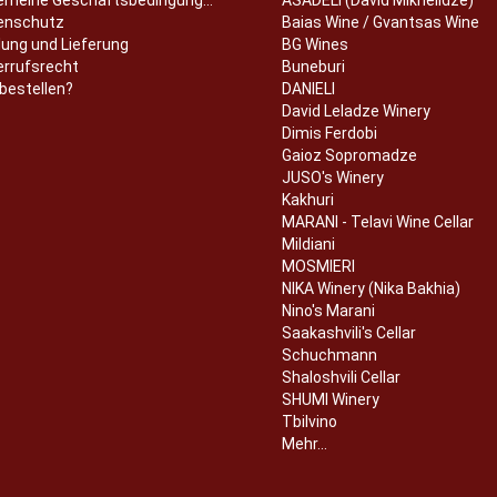
enschutz
Baias Wine / Gvantsas Wine
ung und Lieferung
BG Wines
errufsrecht
Buneburi
bestellen?
DANIELI
David Leladze Winery
Dimis Ferdobi
Gaioz Sopromadze
JUSO's Winery
Kakhuri
MARANI - Telavi Wine Cellar
Mildiani
MOSMIERI
NIKA Winery (Nika Bakhia)
Nino's Marani
Saakashvili's Cellar
Schuchmann
Shaloshvili Cellar
SHUMI Winery
Tbilvino
Mehr...