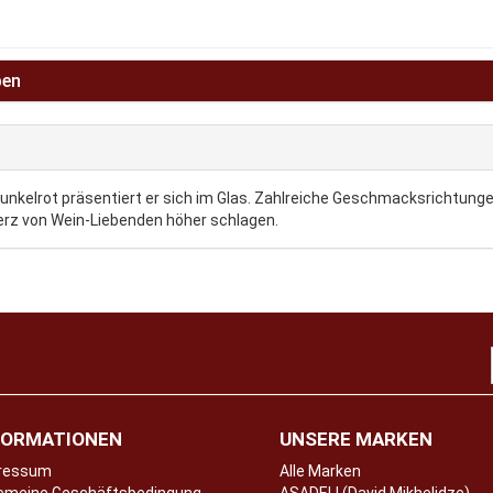
ben
dunkelrot präsentiert er sich im Glas. Zahlreiche Geschmacksrichtunge
rz von Wein-Liebenden höher schlagen.
FORMATIONEN
UNSERE MARKEN
ressum
Alle Marken
Allgemeine Geschäftsbedingungen
ASADELI (David Mikhelidze)