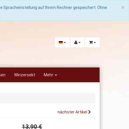
C
×
die Spracheinstellung auf Ihrem Rechner gespeichert. Ohne
sen
Winzersekt
Mehr
nächster Artikel
13,90 €