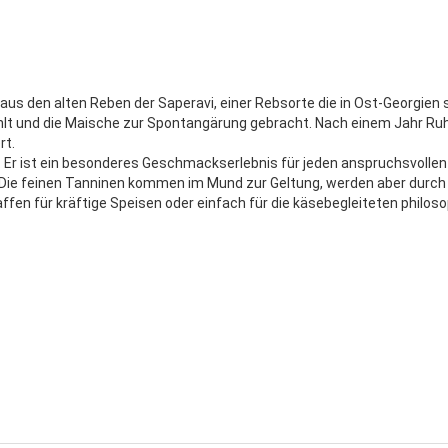
us den alten Reben der Saperavi, einer Rebsorte die in Ost-Georgien s
lt und die Maische zur Spontangärung gebracht. Nach einem Jahr Ruhez
iert.
. Er ist ein besonderes Geschmackserlebnis für jeden anspruchsvolle
Die feinen Tanninen kommen im Mund zur Geltung, werden aber durc
en für kräftige Speisen oder einfach für die käsebegleiteten philoso