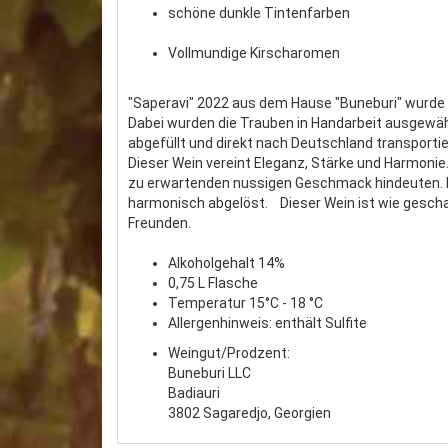
schöne dunkle Tintenfarben
Vollmundige Kirscharomen
"Saperavi" 2022 aus dem Hause "Buneburi" wurde a
Dabei wurden die Trauben in Handarbeit ausgewäh
abgefüllt und direkt nach Deutschland transport
Dieser Wein vereint Eleganz, Stärke und Harmonie
zu erwartenden nussigen Geschmack hindeuten. 
harmonisch abgelöst. Dieser Wein ist wie geschaff
Freunden.
Alkoholgehalt 14%
0,75 L Flasche
Temperatur 15°C - 18 °C
Allergenhinweis: enthält Sulfite
Weingut/Prodzent:
Buneburi LLC
Badiauri
3802 Sagaredjo, Georgien