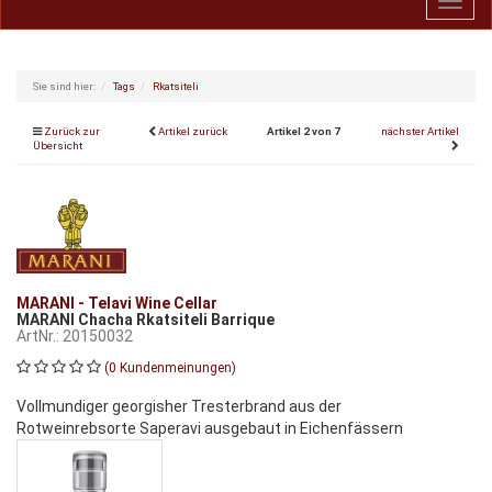
Toggl
navig
Sie sind hier:
Tags
Rkatsiteli
Zurück zur
Artikel zurück
Artikel 2 von 7
nächster Artikel
Übersicht
MARANI - Telavi Wine Cellar
MARANI Chacha Rkatsiteli Barrique
ArtNr.: 20150032
(0 Kundenmeinungen)
Vollmundiger georgisher Tresterbrand aus der
Rotweinrebsorte Saperavi ausgebaut in Eichenfässern