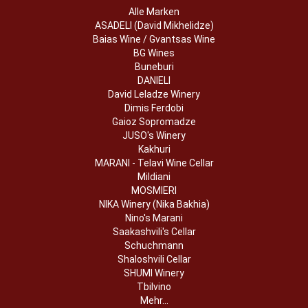
Alle Marken
ASADELI (David Mikhelidze)
Baias Wine / Gvantsas Wine
BG Wines
Buneburi
DANIELI
David Leladze Winery
Dimis Ferdobi
Gaioz Sopromadze
JUSO's Winery
Kakhuri
MARANI - Telavi Wine Cellar
Mildiani
MOSMIERI
NIKA Winery (Nika Bakhia)
Nino's Marani
Saakashvili's Cellar
Schuchmann
Shaloshvili Cellar
SHUMI Winery
Tbilvino
Mehr...