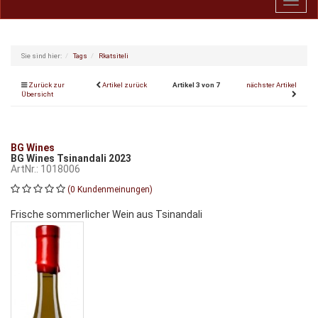
Toggl
navig
Sie sind hier:
Tags
Rkatsiteli
Zurück zur
Artikel zurück
Artikel 3 von 7
nächster Artikel
Übersicht
BG Wines
BG Wines Tsinandali 2023
ArtNr.: 1018006
(0 Kundenmeinungen)
Frische sommerlicher Wein aus Tsinandali