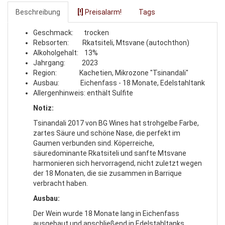
Beschreibung
[!]
Preisalarm!
Tags
Geschmack: trocken
Rebsorten: Rkatsiteli, Mtsvane (autochthon)
Alkoholgehalt: 13%
Jahrgang: 2023
Region: Kachetien, Mikrozone "Tsinandali"
Ausbau: Eichenfass - 18 Monate, Edelstahltank
Allergenhinweis: enthält Sulfite
Notiz:
Tsinandali 2017 von BG Wines hat strohgelbe Farbe,
zartes Säure und schöne Nase, die perfekt im
Gaumen verbunden sind. Köperreiche,
säuredominante Rkatsiteli und sanfte Mtsvane
harmonieren sich hervorragend, nicht zuletzt wegen
der 18 Monaten, die sie zusammen in Barrique
verbracht haben.
Ausbau:
Der Wein wurde 18 Monate lang in Eichenfass
ausgebaut und anschließend in Edelstahltanks