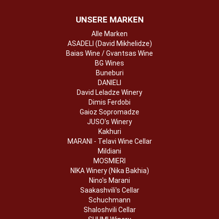
UNSERE MARKEN
Alle Marken
ASADELI (David Mikhelidze)
Baias Wine / Gvantsas Wine
BG Wines
Buneburi
DANIELI
David Leladze Winery
Dimis Ferdobi
Gaioz Sopromadze
JUSO's Winery
Kakhuri
MARANI - Telavi Wine Cellar
Mildiani
MOSMIERI
NIKA Winery (Nika Bakhia)
Nino's Marani
Saakashvili's Cellar
Schuchmann
Shaloshvili Cellar