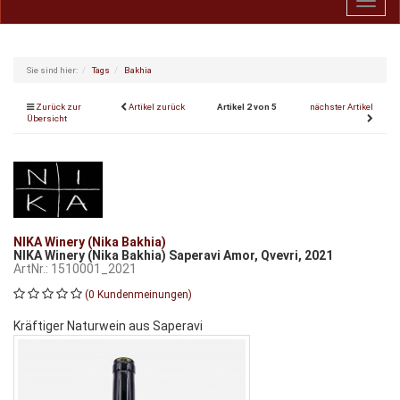
Toggl
navig
Sie sind hier:
Tags
Bakhia
Zurück zur
Artikel zurück
Artikel 2 von 5
nächster Artikel
Übersicht
NIKA Winery (Nika Bakhia)
NIKA Winery (Nika Bakhia) Saperavi Amor, Qvevri, 2021
ArtNr.: 1510001_2021
(0 Kundenmeinungen)
Kräftiger Naturwein aus Saperavi