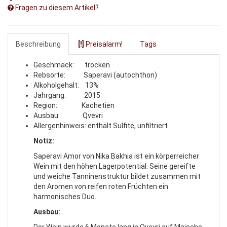
Fragen zu diesem Artikel?
Beschreibung
[!]
Preisalarm!
Tags
Geschmack: trocken
Rebsorte: Saperavi (autochthon)
Alkoholgehalt: 13%
Jahrgang: 2015
Region: Kachetien
Ausbau: Qvevri
Allergenhinweis: enthält Sulfite, unfiltriert
Notiz:
Saperavi Amor von Nika Bakhia ist ein körperreicher
Wein mit den höhen Lagerpotential. Seine gereifte
und weiche Tanninenstruktur bildet zusammen mit
den Aromen von reifen roten Früchten ein
harmonisches Duo.
Ausbau:
Der Wein wurde 6 Monate lang in Qvevri auf Maische