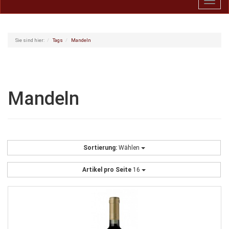
Toggl
navig
Sie sind hier:
Tags
Mandeln
Mandeln
Sortierung:
Wählen
Artikel pro Seite
16