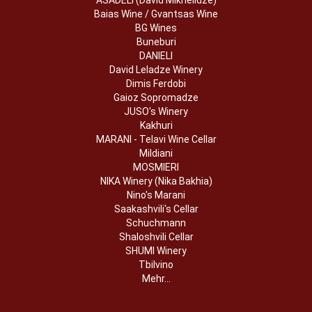
Baias Wine / Gvantsas Wine
BG Wines
Buneburi
DANIELI
David Leladze Winery
Dimis Ferdobi
Gaioz Sopromadze
JUSO's Winery
Kakhuri
MARANI - Telavi Wine Cellar
Mildiani
MOSMIERI
NIKA Winery (Nika Bakhia)
Nino's Marani
Saakashvili's Cellar
Schuchmann
Shaloshvili Cellar
SHUMI Winery
Tbilvino
Mehr...