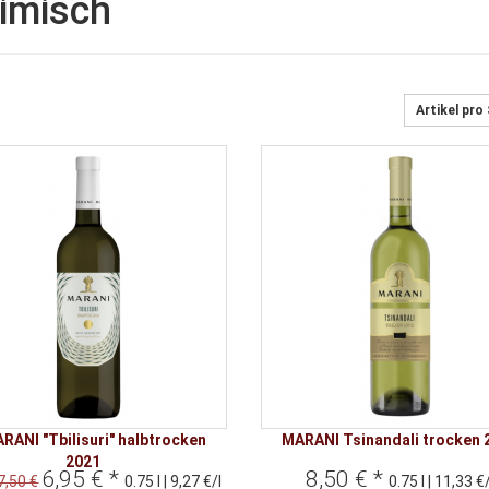
imisch
Artikel pro
RANI "Tbilisuri" halbtrocken
MARANI Tsinandali trocken 
2021
6,95 € *
8,50 € *
7,50 €
0.75 l | 9,27 €/l
0.75 l | 11,33 €/