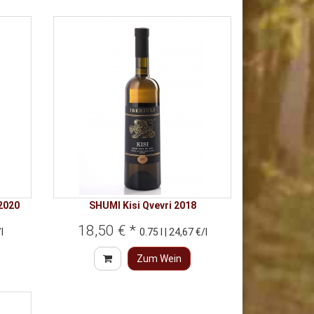
2020
SHUMI Kisi Qvevri 2018
18,50 € *
l
0.75 l | 24,67 €/l
Zum Wein