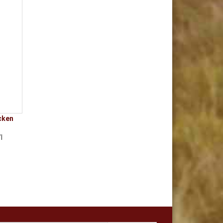
cken
l