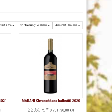
 Seite
24
Sortierung:
Wählen
Ansicht:
Galerie
2021
MARANI Khvanchkara halbsüß 2020
22,50 € *
l
0.75 l | 30,00 €/l