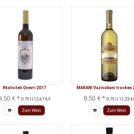
Rkatsiteli Qvevri 2017
MARANI Vazisubani trocken 
9,50 € *
8,50 € *
0.75 l | 12,67 €/l
0.75 l | 11,33 €/
Zum Wein
Zum Wein