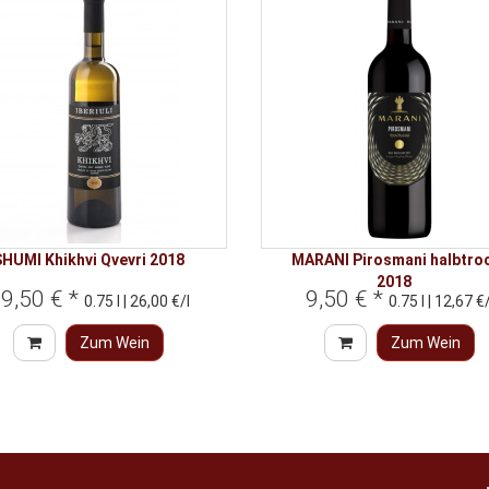
SHUMI Khikhvi Qvevri 2018
MARANI Pirosmani halbtro
2018
9,50 € *
9,50 € *
0.75 l | 26,00 €/l
0.75 l | 12,67 €/
Zum Wein
Zum Wein