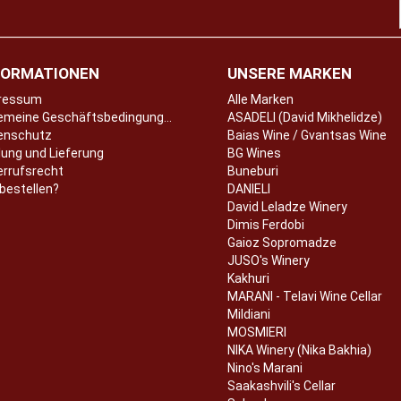
FORMATIONEN
UNSERE MARKEN
ressum
Alle Marken
Allgemeine Geschäftsbedingungen
ASADELI (David Mikhelidze)
enschutz
Baias Wine / Gvantsas Wine
ung und Lieferung
BG Wines
errufsrecht
Buneburi
bestellen?
DANIELI
David Leladze Winery
Dimis Ferdobi
Gaioz Sopromadze
JUSO's Winery
Kakhuri
MARANI - Telavi Wine Cellar
Mildiani
MOSMIERI
NIKA Winery (Nika Bakhia)
Nino's Marani
Saakashvili's Cellar