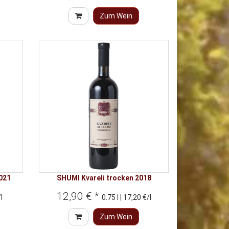
Zum Wein
021
SHUMI Kvareli trocken 2018
12,90 € *
l
0.75 l | 17,20 €/l
Zum Wein