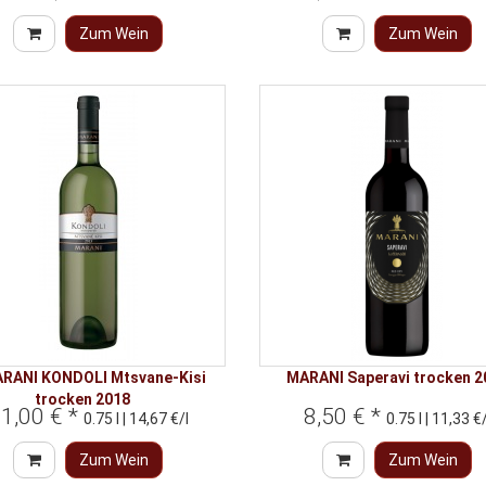
Zum Wein
Zum Wein
RANI KONDOLI Mtsvane-Kisi
MARANI Saperavi trocken 2
trocken 2018
1,00 € *
8,50 € *
0.75 l | 14,67 €/l
0.75 l | 11,33 €/
Zum Wein
Zum Wein