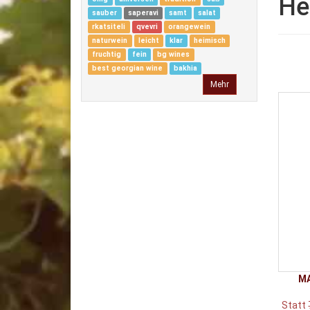
He
sauber
saperavi
samt
salat
rkatsiteli
qvevri
orangewein
naturwein
leicht
klar
heimisch
fruchtig
fein
bg wines
best georgian wine
bakhia
Mehr
MA
Statt