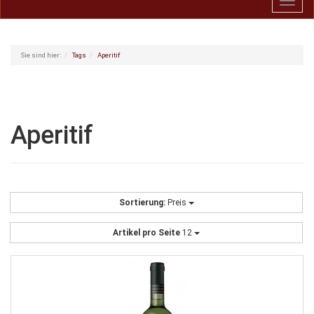
Toggl
navig
Sie sind hier:
Tags
Aperitif
Aperitif
Sortierung:
Preis
Artikel pro Seite
12