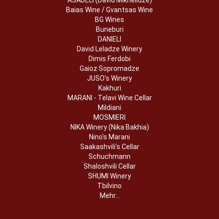
Baias Wine / Gvantsas Wine
BG Wines
Buneburi
DANIELI
David Leladze Winery
Dimis Ferdobi
Gaioz Sopromadze
JUSO's Winery
Kakhuri
MARANI - Telavi Wine Cellar
Mildiani
MOSMIERI
NIKA Winery (Nika Bakhia)
Nino's Marani
Saakashvili's Cellar
Schuchmann
Shaloshvili Cellar
SHUMI Winery
Tbilvino
Mehr...