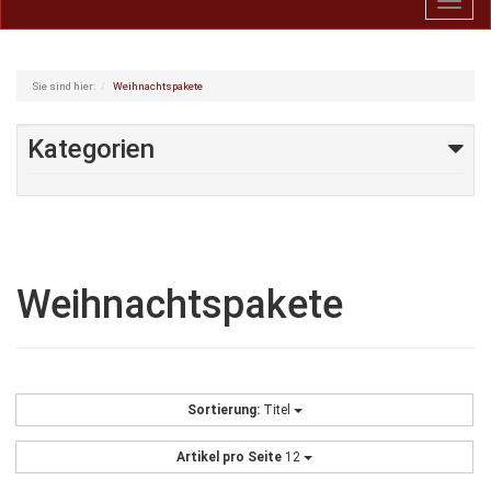
Toggl
navig
Sie sind hier:
Weihnachtspakete
Kategorien
Weihnachtspakete
Sortierung:
Titel
Artikel pro Seite
12