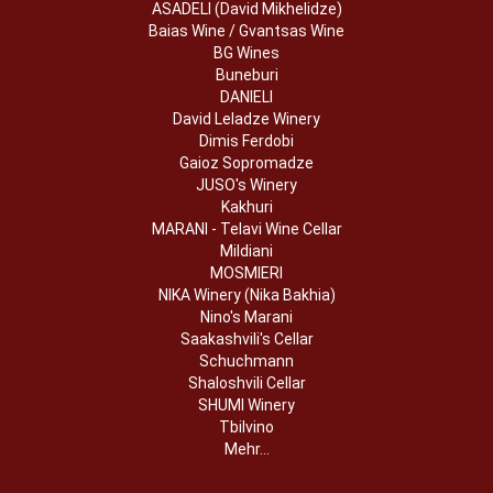
ASADELI (David Mikhelidze)
Baias Wine / Gvantsas Wine
BG Wines
Buneburi
DANIELI
David Leladze Winery
Dimis Ferdobi
Gaioz Sopromadze
JUSO's Winery
Kakhuri
MARANI - Telavi Wine Cellar
Mildiani
MOSMIERI
NIKA Winery (Nika Bakhia)
Nino's Marani
Saakashvili's Cellar
Schuchmann
Shaloshvili Cellar
SHUMI Winery
Tbilvino
Mehr...