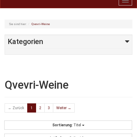
Toggl
navig
Sie sind hier:
Qvevri-Weine
Kategorien
Qvevri-Weine
← Zurück
1
2
3
Weiter →
Sortierung:
Titel