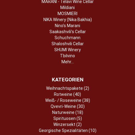
MARANI - Telavi Wine Cellar
Mildiani
MOSMIERI
NIKA Winery (Nika Bakhia)
Nino's Marani
Saakashvili's Cellar
Schuchmann
Shaloshvili Cellar
SHUMI Winery
Tbilvino
Mehr...
KATEGORIEN
Weihnachtspakete (2)
Rotweine (40)
Weiß- / Roseweine (38)
Qvevri-Weine (30)
Naturweine (18)
Spirituosen (5)
Winzersekt (2)
Georgische Spezialitäten (10)