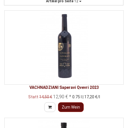
Artikel pro Seite
12
VACHNADZIANI Saperavi Qvevri 2023
12,90 € *
Statt
14,50 €
0.75 l | 17,20 €/l
Zum Wein