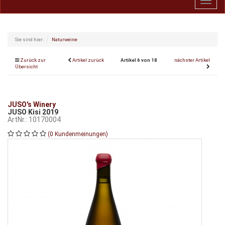
Toggl
navig
Sie sind hier:
Naturweine
Zurück zur
Artikel zurück
Artikel 6 von 18
nächster Artikel
Übersicht
JUSO's Winery
JUSO Kisi 2019
ArtNr.: 10170004
(0 Kundenmeinungen)