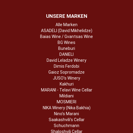
UNSERE MARKEN
Alle Marken
ASADELI (David Mikhelidze)
Baias Wine / Gvantsas Wine
BG Wines
Buneburi
DANIELI
David Leladze Winery
Dimis Ferdobi
Gaioz Sopromadze
JUSO's Winery
Kakhuri
MARANI - Telavi Wine Cellar
Mildiani
MOSMIERI
NIKA Winery (Nika Bakhia)
Nino's Marani
Saakashvili's Cellar
Schuchmann
Shaloshvili Cellar