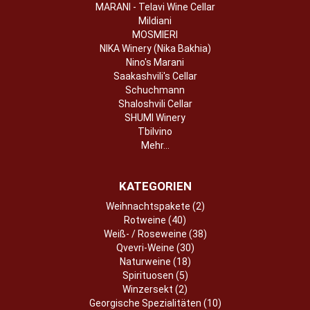
MARANI - Telavi Wine Cellar
Mildiani
MOSMIERI
NIKA Winery (Nika Bakhia)
Nino's Marani
Saakashvili's Cellar
Schuchmann
Shaloshvili Cellar
SHUMI Winery
Tbilvino
Mehr...
KATEGORIEN
Weihnachtspakete (2)
Rotweine (40)
Weiß- / Roseweine (38)
Qvevri-Weine (30)
Naturweine (18)
Spirituosen (5)
Winzersekt (2)
Georgische Spezialitäten (10)