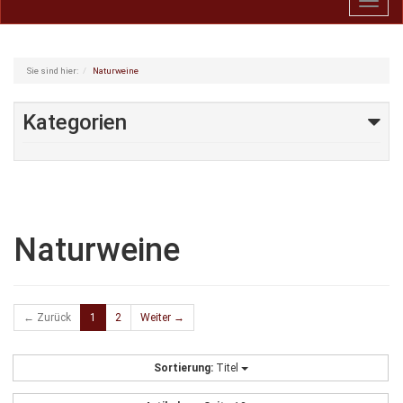
Toggl
navig
Sie sind hier:
Naturweine
Kategorien
Naturweine
← Zurück
1
2
Weiter →
Sortierung:
Titel