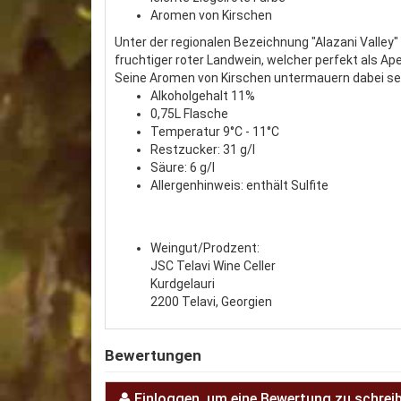
Aromen von Kirschen
Unter der regionalen Bezeichnung "Alazani Valley" 
fruchtiger roter Landwein, welcher perfekt als Ape
Seine Aromen von Kirschen untermauern dabei sei
Alkoholgehalt 11%
0,75L Flasche
Temperatur 9°C - 11°C
Restzucker: 31 g/l
Säure: 6 g/l
Allergenhinweis: enthält Sulfite
Weingut/Prodzent:
JSC Telavi Wine Celler
Kurdgelauri
2200 Telavi, Georgien
Bewertungen
Einloggen, um eine Bewertung zu schrei