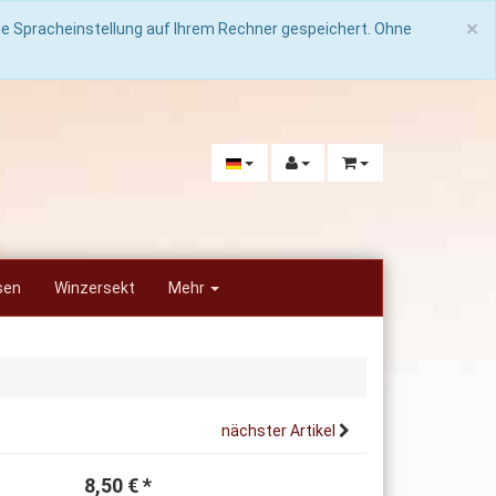
C
×
die Spracheinstellung auf Ihrem Rechner gespeichert. Ohne
sen
Winzersekt
Mehr
nächster Artikel
8,50
€
*