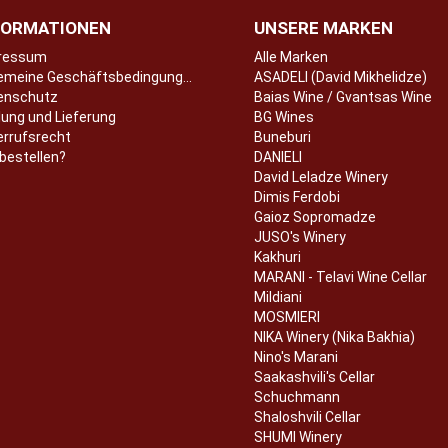
FORMATIONEN
UNSERE MARKEN
ressum
Alle Marken
Allgemeine Geschäftsbedingungen
ASADELI (David Mikhelidze)
enschutz
Baias Wine / Gvantsas Wine
ung und Lieferung
BG Wines
errufsrecht
Buneburi
bestellen?
DANIELI
David Leladze Winery
Dimis Ferdobi
Gaioz Sopromadze
JUSO's Winery
Kakhuri
MARANI - Telavi Wine Cellar
Mildiani
MOSMIERI
NIKA Winery (Nika Bakhia)
Nino's Marani
Saakashvili's Cellar
Schuchmann
Shaloshvili Cellar
SHUMI Winery