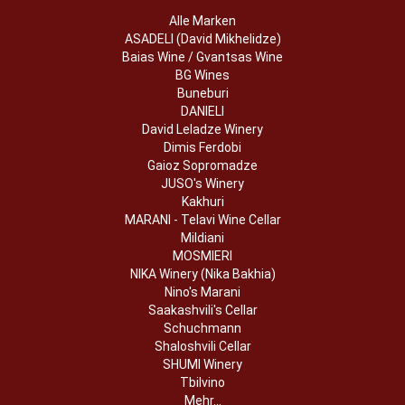
Alle Marken
ASADELI (David Mikhelidze)
Baias Wine / Gvantsas Wine
BG Wines
Buneburi
DANIELI
David Leladze Winery
Dimis Ferdobi
Gaioz Sopromadze
JUSO's Winery
Kakhuri
MARANI - Telavi Wine Cellar
Mildiani
MOSMIERI
NIKA Winery (Nika Bakhia)
Nino's Marani
Saakashvili's Cellar
Schuchmann
Shaloshvili Cellar
SHUMI Winery
Tbilvino
Mehr...