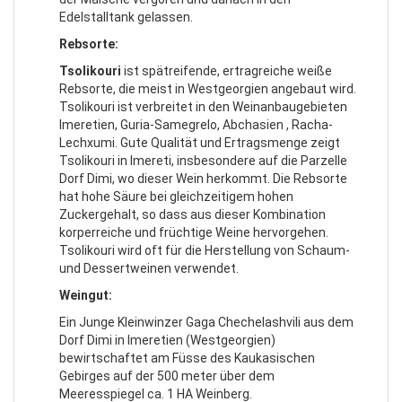
Edelstalltank gelassen.
Rebsorte:
Tsolikouri
ist spätreifende, ertragreiche weiße
Rebsorte, die meist in Westgeorgien angebaut wird.
Tsolikouri ist verbreitet in den Weinanbaugebieten
Imeretien, Guria-Samegrelo, Abchasien , Racha-
Lechxumi. Gute Qualität und Ertragsmenge zeigt
Tsolikouri in Imereti, insbesondere auf die Parzelle
Dorf Dimi, wo dieser Wein herkommt. Die Rebsorte
hat hohe Säure bei gleichzeitigem hohen
Zuckergehalt, so dass aus dieser Kombination
korperreiche und früchtige Weine hervorgehen.
Tsolikouri wird oft für die Herstellung von Schaum-
und Dessertweinen verwendet.
Weingut:
Ein Junge Kleinwinzer Gaga Chechelashvili aus dem
Dorf Dimi in Imeretien (Westgeorgien)
bewirtschaftet am Füsse des Kaukasischen
Gebirges auf der 500 meter über dem
Meeresspiegel ca. 1 HA Weinberg.