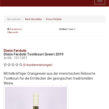
Toggl
navig
Sie sind hier:
Nach Hersteller
Dimis Ferdobi
Zurück zur
Artikel 1 von 1
Übersicht
Dimis Ferdobi
Dimis Ferdobi Tsolikouri Qvevri 2019
ArtNr.: 1011001
(0 Kundenmeinungen)
Mittelkräftiger Orangewein aus der imeretischen Rebsorte
Tsolikouri für die Entdecker der georgischen traditonellen
Weine.