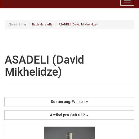
Toggl
navig
Sie sind hier:
Nach Hersteller
ASADELI (David Mikhelidze)
ASADELI (David
Mikhelidze)
Sortierung:
Wählen
Artikel pro Seite
12