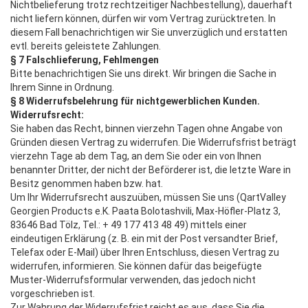
Nichtbelieferung trotz rechtzeitiger Nachbestellung), dauerhaft
nicht liefern können, dürfen wir vom Vertrag zurücktreten. In
diesem Fall benachrichtigen wir Sie unverzüglich und erstatten
evtl. bereits geleistete Zahlungen.
§ 7 Falschlieferung, Fehlmengen
Bitte benachrichtigen Sie uns direkt. Wir bringen die Sache in
Ihrem Sinne in Ordnung.
§ 8 Widerrufsbelehrung für nichtgewerblichen Kunden.
Widerrufsrecht:
Sie haben das Recht, binnen vierzehn Tagen ohne Angabe von
Gründen diesen Vertrag zu widerrufen. Die Widerrufsfrist beträgt
vierzehn Tage ab dem Tag, an dem Sie oder ein von Ihnen
benannter Dritter, der nicht der Beförderer ist, die letzte Ware in
Besitz genommen haben bzw. hat.
Um Ihr Widerrufsrecht auszuüben, müssen Sie uns (QartValley
Georgien Products e.K. Paata Bolotashvili, Max-Höfler-Platz 3,
83646 Bad Tölz, Tel.: + 49 177 413 48 49) mittels einer
eindeutigen Erklärung (z. B. ein mit der Post versandter Brief,
Telefax oder E-Mail) über Ihren Entschluss, diesen Vertrag zu
widerrufen, informieren. Sie können dafür das beigefügte
Muster-Widerrufsformular verwenden, das jedoch nicht
vorgeschrieben ist.
Zur Wahrung der Widerrufsfrist reicht es aus, dass Sie die