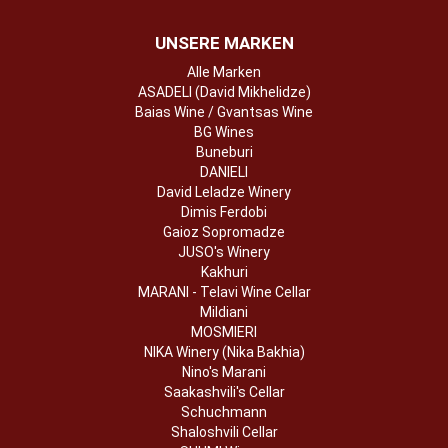
UNSERE MARKEN
Alle Marken
ASADELI (David Mikhelidze)
Baias Wine / Gvantsas Wine
BG Wines
Buneburi
DANIELI
David Leladze Winery
Dimis Ferdobi
Gaioz Sopromadze
JUSO's Winery
Kakhuri
MARANI - Telavi Wine Cellar
Mildiani
MOSMIERI
NIKA Winery (Nika Bakhia)
Nino's Marani
Saakashvili's Cellar
Schuchmann
Shaloshvili Cellar